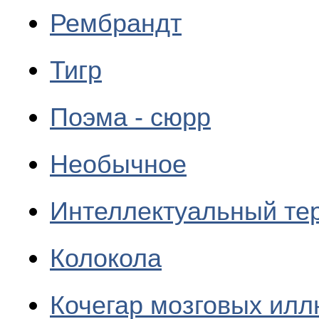
Рембрандт
Тигр
Поэма - сюрр
Необычное
Интеллектуальный те
Колокола
Кочегар мозговых ил