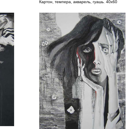
Картон, темпера, акварель, гуашь. 40х60