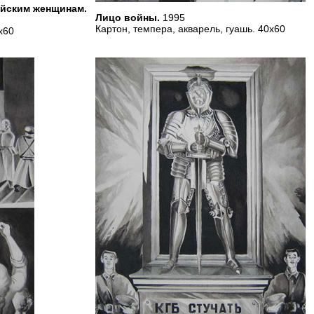
йским женщинам.
Лицо войны.
1995
Картон, темпера, акварель, гуашь. 40х60
х60