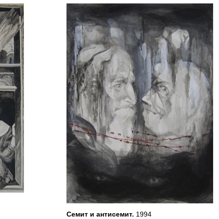
Семит и антисемит.
1994