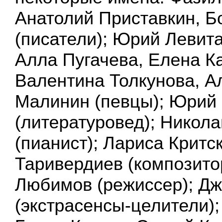
Анатолий Приставкин, Б
(писатели); Юрий Левита
Алла Пугачева, Елена К
Валентина Толкунова, А
Малинин (певцы); Юрий
(литературовед); Никол
(пианист); Лариса Критс
Таривердиев (композито
Любимов (режиссер); Дж
(экстрасенсы-целители)