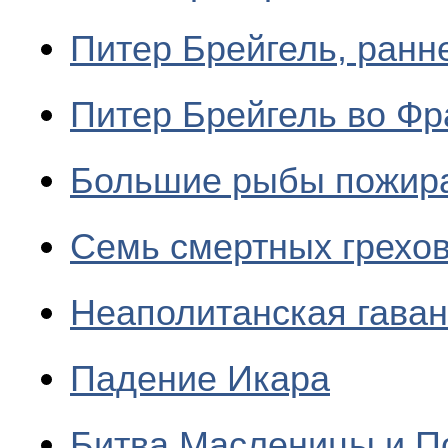
Питер Брейгель, ранн
Питер Брейгель во Фр
Большие рыбы пожир
Семь смертных грехо
Неаполитанская гава
Падение Икара
Битва Масленицы и П