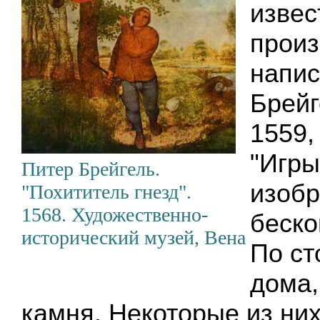
извес
произ
напи
Брейг
1559,
"Игры
Питер Брейгель.
изоб
"Похититель гнезд".
1568. Художественно-
беско
исторический музей, Вена
По ст
дома,
камня. Некоторые из них 