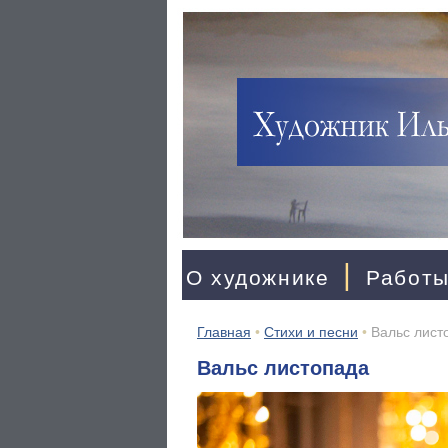
|
О художнике
Работ
Главная
•
Стихи и песни
•
Вальс лист
Вальс листопада