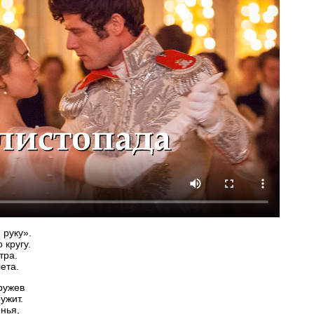
 руку».
 кругу.
тра.
ета.
кружев
ужит.
нья,