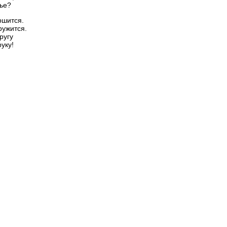
нье?
ршится.
ружится.
ругу
уку!