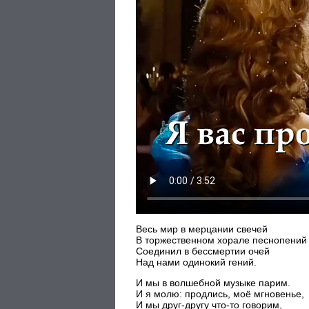
Весь мир в мерцании свечей
В торжественном хорале песнопений
Соединил в бессмертии очей
Над нами одинокий гений.
И мы в волшебной музыке парим.
И я молю: продлись, моё мгновенье,
И мы друг-другу что-то говорим,