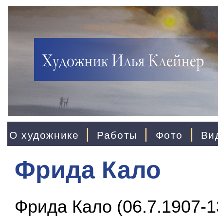
|
|
|
О художнике
Работы
Фото
Ви
Фрида Кало
Фрида Кало (06.7.1907-13