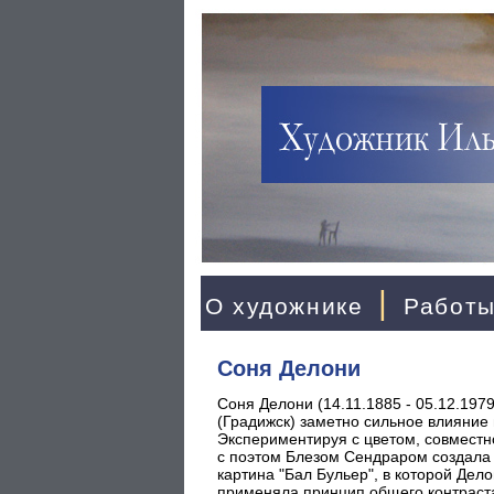
|
О художнике
Работ
Соня Делони
Соня Делони (14.11.1885 - 05.12.197
(Градижск) заметно сильное влияние
Экспериментируя с цветом, совместн
с поэтом Блезом Сендраром создала в
картина "Бал Бульер", в которой Де
применяла принцип общего контраста 