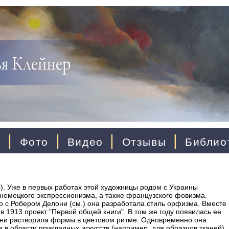
|
|
|
|
ы
Фото
Видео
Отзывы
Библио
9). Уже в первых работах этой художницы родом с Украины
 немецкого экспрессионизма, а также французского фовизма.
о с Робером Делони (см.) она разработала стиль орфизма. Вместе
 1913 проект "Первой общей книги". В том же году появилась ее
лони растворила формы в цветовом ритме. Одновременно она
в области прикладных искусств (например, для образцов тканей),