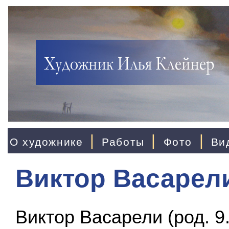
|
|
|
О художнике
Работы
Фото
Ви
Виктор Васарел
Виктор Васарели (род. 9.