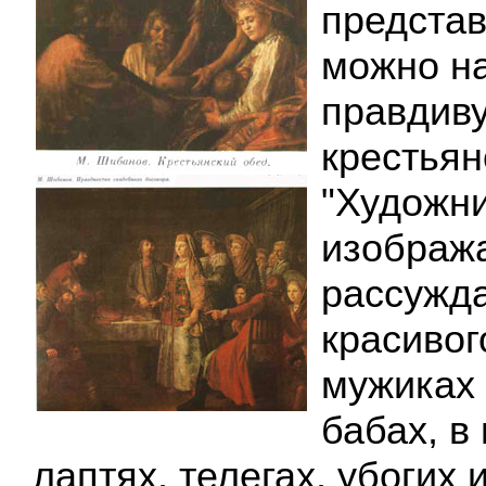
представ
можно н
правдиву
крестьян
"Художн
изобража
рассужда
красивог
мужиках 
бабах, в
лаптях, телегах, убогих и