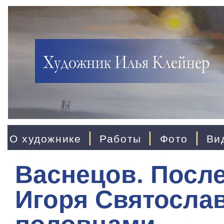
|
|
|
О художнике
Работы
Фото
Ви
Васнецов. Посл
Игоря Святослав