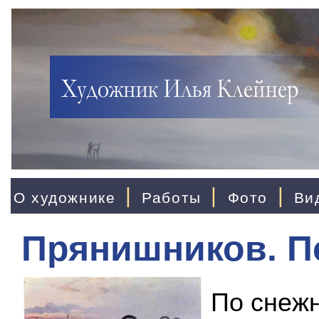
|
|
|
О художнике
Работы
Фото
Ви
Прянишников. П
По снеж