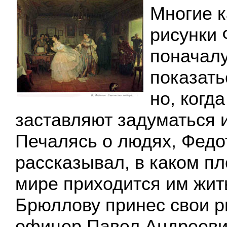
Многие к
рисунки 
поначалу
показать
но, когд
заставляют задуматься и
Печалясь о людях, Федо
рассказывал, в каком п
мире приходится им жит
Брюллову принес свои р
офицер Павел Андрееви