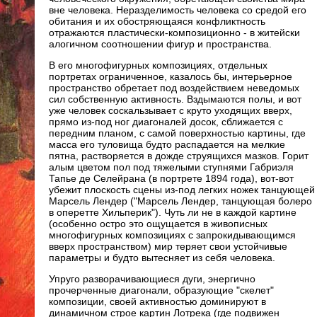
вне человека. Неразделимость человека со средой его
обитания и их обостряющаяся конфликтность
отражаются пластически-композиционно - в житейски
алогичном соотношении фигур и пространства.
В его многофигурных композициях, отдельных
портретах ограниченное, казалось бы, интерьерное
пространство обретает под воздействием неведомых
сил собственную активность. Вздымаются полы, и вот
уже человек соскальзывает с круто уходящих вверх,
прямо из-под ног диагоналей досок, сближается с
передним планом, с самой поверхностью картины, где
масса его туловища будто распадается на мелкие
пятна, растворяется в дожде струящихся мазков. Горит
алым цветом пол под тяжелыми ступнями Габриэля
Тапье де Селейрана (в портрете 1894 года), вот-вот
убежит плоскость сцены из-под легких ножек танцующей
Марсель Лендер ("Марсель Лендер, танцующая болеро
в оперетте Хильперик"). Чуть ли не в каждой картине
(особенно остро это ощущается в живописных
многофигурных композициях с запрокидывающимся
вверх пространством) мир теряет свои устойчивые
параметры и будто вытесняет из себя человека.
Упруго разворачивающиеся дуги, энергично
прочерченные диагонали, образующие "скелет"
композиции, своей активностью доминируют в
динамичном строе картин Лотрека (где подвижен