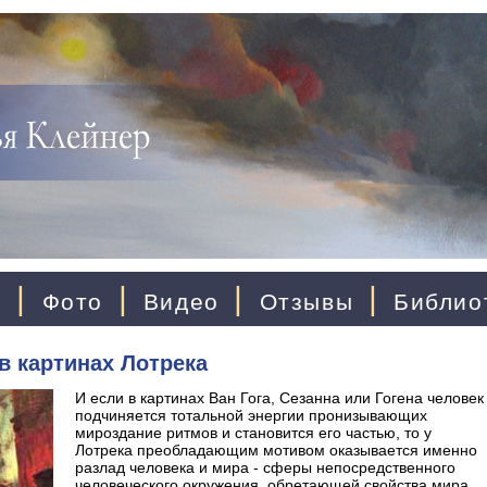
|
|
|
|
ы
Фото
Видео
Отзывы
Библио
в картинах Лотрека
И если в картинах Ван Гога, Сезанна или Гогена человек
подчиняется тотальной энергии пронизывающих
мироздание ритмов и становится его частью, то у
Лотрека преобладающим мотивом оказывается именно
разлад человека и мира - сферы непосредственного
человеческого окружения, обретающей свойства мира