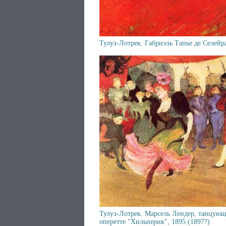
Тулуз-Лотрек. Габриэль Тапье де Селейр
Тулуз-Лотрек. Марсель Лендер, танцующ
оперетте "Хильперик", 1895 (1897?)