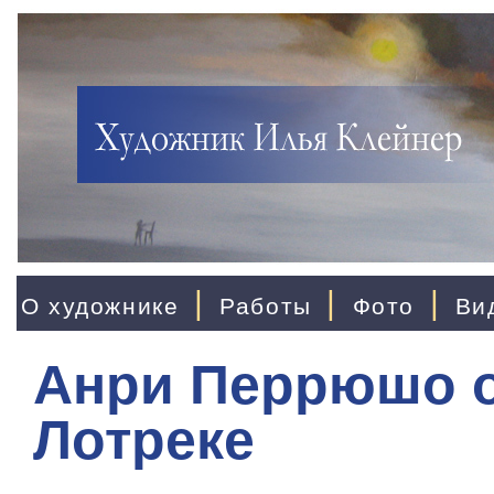
|
|
|
О художнике
Работы
Фото
Ви
Анри Перрюшо о
Лотреке