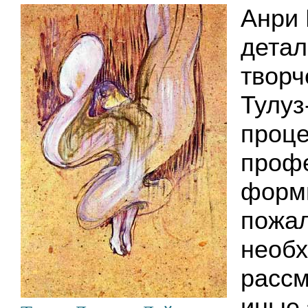
Анри
детал
творч
Тулуз
проце
проф
форми
пожал
необх
рассм
иные 