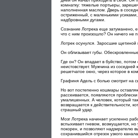
дней он начал приходить в себя. Он 
комнатку: тяжелые портьеры, зарешеч
наполненная маслом. Дверь в соседню
остриженный, с маленькими усиками
надбровными дугами.
Сознание Лотрека еще затуманено, его
что с ним произошло? Он ничего не п
Лотрек осунулся. Заросшие щетиной щ
Он облизывает губы. Обескровленные
Где он? Он впадает в буйство, потом
неистовствует. Мужчина из соседней к
решетчатое окно, через которое в ко
Графиня Адель с болью смотрит на с
Но вот постепенно кошмары оставляют
рассеивается, появляются проблески 
умалишенных. А человек, который так
возвращается к действительности, ко
страшный удар.
Мозг Лотрека начинает усиленно рабо
вспыхивает гневом, возмущается, но у
покорен, и позволяют надзирателю вы
сохранившийся отрезок узкого канала