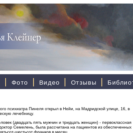
|
|
|
|
ы
Фото
Видео
Отзывы
Библио
го психиатра Пинеля открыл в Нейи, на Мадридской улице, 16, в
ческую лечебницу.
еловек (двадцать пять мужчин и тридцать женщин) - первоклассная
 доктор Семелень, была рассчитана на пациентов из обеспеченных
пятьсот-шестьсот франков в месяц.