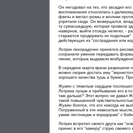
Он негодовал на тех, кто засадил ег
воспоминания относились к далекому
факты и метал громы и молнии против
упрятали сюда. Он возмущался, впадал
ту сумасшедшую, которая провела здес
наверное, выйти отсюда нелегко, - р
стараются продержать их подольше". 
действующих из "сострадания или ко
Лотрек лихорадочно принялся рисова
сохранили умение передавать формы 
линии, которые выдавали возбуждени
В середине марта врачи разрешили п
можно скорее достать ему "зернистог
хорошего качества тушь и бумагу. Пр
Жуаян с тяжелым сердцем поспешил к
Лотрека лучше и пребывание его в п
там дальше? Этот вопрос не давал Ж
такой повышенной чувствительностью"
Жуаян боялся, что его никогда не вып
Погруженный в эти невеселые мысли,
узким лестницам и коридорам" с бойн
Лотрек встретил своего друга как "о
принес в его "камеру" струю свежего 