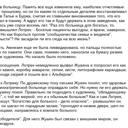
о в больницу. Память все еще изменяла ему, наиболее отчетливые
 прошлому, но он по каким-то отдельным деталям восстанавливал
 Тапье и Буржа, считая их главными виновниками того, что его
 в панику. А вдруг его так и будут держать в этом заведении, как
ь уже сорок восемь лет. "Раз это больница для богатых, то,
азмышлял Лотрек. - Богатые пациенты выгодны, и врачи, наверное,
Но как бороться против "сообщничества семьи и медиков",
рысти"? Не засадили ли его сюда на всю жизнь?
ть. Амнезия еще не была ликвидирована, но пальцы полностью
по памяти. Они сами, помимо него, наносили на бумагу резкие
е художника. Но начало было положено.
осещения. Лотрек немедленно вызвал Жуаяна и попросил его как
о камня, коробку акварели, сепии, кисти, литографские карандаши,
иходи скорей и пошли все с Альбером".
 Лотреку. По дружескому тону письма Жуаян понял, что здоровье
сихиатрической больнице оправдало себя. Но нужно ли его держать
уаяну покоя. Правильно ли подходить к художнику, "обладающему
, с той же меркой, что и к обычным больным? Как и сам Лотрек,
ишут. "Богатство для больного - дело опасное", - размышлял он.
 он шагал по парадным залам, "проходил в низкие двери, шел по
ицами, направляясь к комнате больного.
свободителя". Для него Жуаян был связан с внешним миром, он
воздуха.