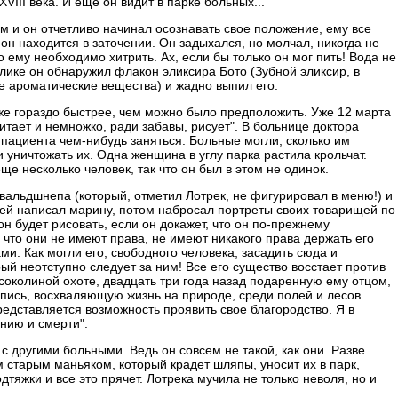
VIII века. И еще он видит в парке больных...
ум и он отчетливо начинал осознавать свое положение, ему все
он находится в заточении. Он задыхался, но молчал, никогда не
о ему необходимо хитрить. Ах, если бы только он мог пить! Вода не
лике он обнаружил флакон эликсира Бото (Зубной эликсир, в
ые ароматические вещества) и жадно выпил его.
же гораздо быстрее, чем можно было предположить. Уже 12 марта
тает и немножко, ради забавы, рисует". В больнице доктора
ациента чем-нибудь заняться. Больные могли, сколько им
и уничтожать их. Одна женщина в углу парка растила крольчат.
е несколько человек, так что он был в этом не одинок.
 вальдшнепа (который, отметил Лотрек, не фигурировал в меню!) и
пией написал марину, потом набросал портреты своих товарищей по
он будет рисовать, если он докажет, что он по-прежнему
, что они не имеют права, не имеют никакого права держать его
ми. Как могли его, свободного человека, засадить сюда и
рый неотступно следует за ним! Все его существо восстает против
 соколиной охоте, двадцать три года назад подаренную ему отцом,
пись, восхваляющую жизнь на природе, среди полей и лесов.
представляется возможность проявить свое благородство. Я в
нию и смерти".
 с другими больными. Ведь он совсем не такой, как они. Разве
ем старым маньяком, который крадет шляпы, уносит их в парк,
одтяжки и все это прячет. Лотрека мучила не только неволя, но и