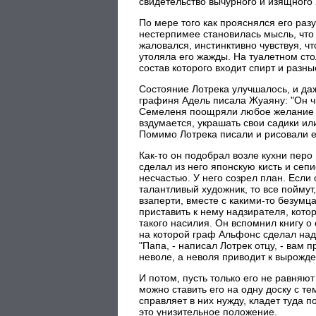
свидетельство вычурного и изящного X
По мере того как прояснялся его раз
нестерпимее становилась мысль, что 
жаловался, инстинктивно чувствуя, чт
утоляла его жажды. На туалетном сто
состав которого входит спирт и разн
Состояние Лотрека улучшалось, и да
графиня Адель писала Жуаяну: "Он чи
Семеленя поощряли любое желание п
вздумается, украшать свои садики ил
Помимо Лотрека писали и рисовали ещ
Как-то он подобрал возле кухни перо
сделал из него японскую кисть и се
несчастью. У него созрел план. Если 
талантливый художник, то все поймут
взаперти, вместе с какими-то безумца
приставить к нему надзирателя, кото
такого насилия. Он вспомнил книгу о
на которой граф Альфонс сделал над
"Папа, - написал Лотрек отцу, - вам 
неволе, а неволя приводит к вырожде
И потом, пусть только его не равняют
можно ставить его на одну доску с т
справляет в них нужду, кладет туда п
это унизительное положение.