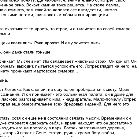
попытался понять, где находится, внимательно осмотрел свою
енное окно. Вокруг камина тоже решетка. На столе лампа,
ю комнату, там какой-то человек лет пятидесяти, наголо
, тонкими ногами, шишковатым лбом и выпирающими
 охватывает то ярость, то страх, и он мечется по своей камере:
омнит.
еки ввалились. Руки дрожат. И ему хочется пить.
, они даже стали тоньше.
 сникает. Мыслей нет. Им овладевает животный страх. Он кричит. Он
омнаты выходит, пытается успокоить его. Лотрек глядит на него, на
мнату проникают мартовские сумерки...
ына.
 Лотрека. Как слепой, на ощупь, он пробирается к свету. Мрак
сознания. И он понимает - это больничная палата, он в доме для
 ласково разговаривает с ним, - надзиратель. Мало-помалу Лотрек
торая еще омерзительнее всех бредовых видений. Для него это
тать, хотя он еще не в состоянии связать мысли. Временами он
же старается сдержать себя, и врачи находят, что он достаточно
водить его на прогулку в парк. Лотрек разглядывает деревья,
, который ведет к Сене, статуи, руины храма богу любви,