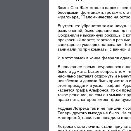
Замок Сен-Жам стоял в парке в шест
беседками, фонтанами, гротами, ста
Фрагонара, "Паломничество на остро
Внутреннее убранство замка ничуть н
развлечений, было сделано все, для 
Сохранили изысканную роскошь, с ко
прекрасный паркет, зеркала в резны
санитарные усовершенствования. Бо
занимали по три комнаты, с ванной 
И в этот замок в конце февраля одна
В последнее время неуравновешеннос
было и думать. Встал вопрос о том, ч
насильно заставят отдохнуть и начнут 
неизбежна и должна быть принята в 
этом приходили в ужас. Графиня Адел
касается графа Альфонса, то он пред
такое решение, но сам он умывает ру
право пить, которое имеют французы
Родные Лотрека так и не пришли к со
Теперь другого выхода не было. На с
мастерской, насильно посадили в кар
Лотрека стали лечить, стали приучать