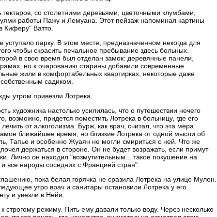
ь гектаров, со столетними деревьями, цветочными клумбами,
туями работы Пажу и Лемуана. Этот пейзаж напоминал картины
в Киферу" Ватто.
е уступало парку. В этом месте, предназначенном некогда для
того чтобы скрасить печальное пребывание здесь больных.
торой в свое время был отделан замок: деревянные панели,
х рамах, но к очарованию старины добавили современные
льные жили в комфортабельных квартирках, некоторые даже
и собственным садиком.
жды утром привезли Лотрека.
ть художника настолько усилилась, что о путешествии нечего
то, возможно, придется поместить Лотрека в больницу, где его
лечить от алкоголизма. Бурж, как врач, считал, что эта мера
самое ближайшее время, но близкие Лотрека от одной мысли об
ь, Тапье и особенно Жуаян не могли смириться с ней. Что же
почел держаться в стороне. Он не будет возражать, если примут
ки. Лично он находил "возмутительным... такое покушение на
 и все народы соседних с Францией стран".
глашению, пока белая горячка не сразила Лотрека на улице Мулен.
ледующее утро врач и санитары остановили Лотрека у его
ету и увезли в Нейи.
 к строгому режиму. Пить ему давали только воду. Через несколько