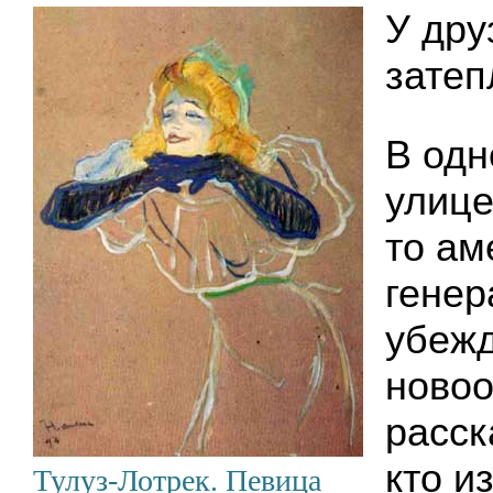
У дру
затеп
В одн
улице
то ам
генер
убеж
ново
расск
кто и
Тулуз-Лотрек. Певица