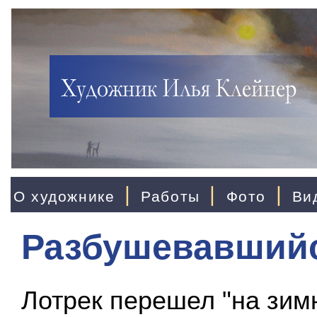
|
|
|
О художнике
Работы
Фото
Ви
Разбушевавшийс
Лотрек перешел "на зим