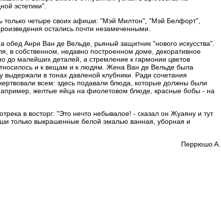
ной эстетики".
ь только четыре своих афиши: "Мэй Милтон", "Мэй Белфорт",
 произведения остались почти незамеченными.
на обед Анри Ван де Вельде, рьяный защитник "нового искусства".
я, в собственном, недавно построенном доме, декоративное
о до малейших деталей, а стремление к гармонии цветов
относилось и к вещам и к людям. Жена Ван де Вельде была
у выдержали в тонах давленой клубники. Ради сочетания
жертвовали всем: здесь подавали блюда, которые должны были
 например, желтые яйца на фиолетовом блюде, красные бобы - на
река в восторг: "Это нечто небывалое! - сказал он Жуаяну и тут
роши только выкрашенные белой эмалью ванная, уборная и
Пeppюшo A.