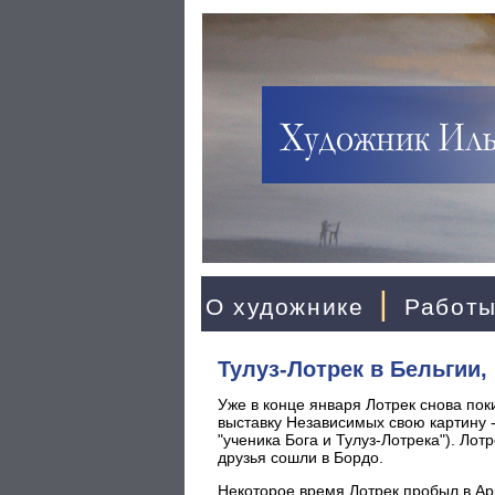
|
О художнике
Работ
Тулуз-Лотрек в Бельгии,
Уже в конце января Лотрек снова по
выставку Независимых свою картину -
"ученика Бога и Тулуз-Лотрека"). Лот
друзья сошли в Бордо.
Некоторое время Лотрек пробыл в Ар