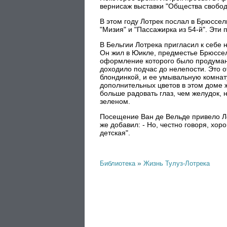
вернисаж выставки "Общества свобод
В этом году Лотрек послал в Брюссел
"Мизия" и "Пассажирка из 54-й". Эти
В Бельгии Лотрека пригласил к себе 
Он жил в Юикле, предместье Брюссел
оформление которого было продуман
доходило подчас до нелепости. Это 
блондинкой, и ее умывальную комнат
дополнительных цветов в этом доме 
больше радовать глаз, чем желудок,
зеленом.
Посещение Ван де Вельде привело Лот
же добавил: - Но, честно говоря, хо
детская".
»
Библиотека
Жизнь Тулуз-Лотрека