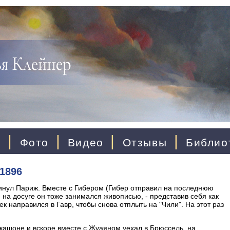
|
|
|
|
ы
Фото
Видео
Отзывы
Библио
 1896
кинул Париж. Вместе с Гибером (Гибер отправил на последнюю
 на досуге он тоже занимался живописью, - представив себя как
рек направился в Гавр, чтобы снова отплыть на "Чили". На этот раз
кашоне и вскоре вместе с Жуаяном уехал в Брюссель, на