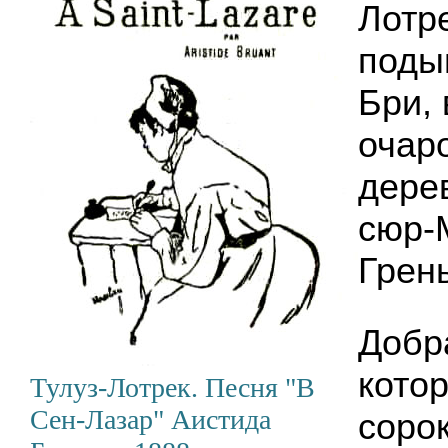
Лотр
поды
Бри, 
очар
дере
сюр-М
Грен
Добр
кото
Тулуз-Лотрек. Песня "В
Сен-Лазар" Аистида
соро