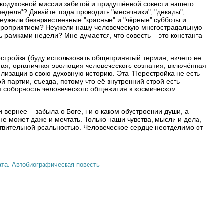
кодуховной миссии забитой и придушённой совести нашего
неделя"? Давайте тогда проводить "месячники", "декады",
Неужели безнравственные "красные" и "чёрные" субботы и
ероприятием? Неужели нашу человеческую многострадальную
ь рамками недели? Мне думается, что совесть – это константа
стройка (буду использовать общепринятый термин, ничего не
ная, органичная эволюция человеческого сознания, включённая
лизации в свою духовную историю. Эта "Перестройка не есть
 партии, съезда, потому что её внутренний строй есть
я соборность человеческого общежития в космическом
и вернее – забыла о Боге, ни о каком обустроении души, а
не может даже и мечтать. Только наши чувства, мысли и дела,
твительной реальностью. Человеческое сердце неотделимо от
ата. Автобиографическая повесть