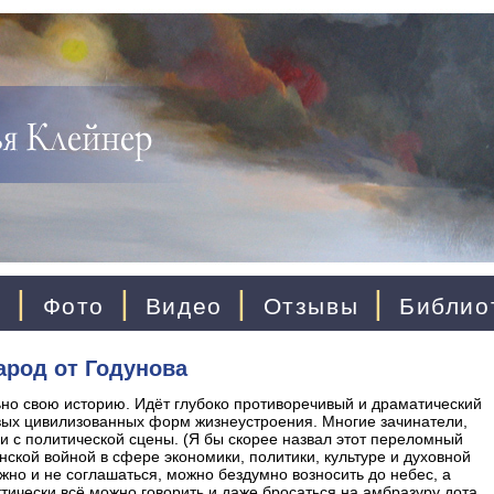
|
|
|
|
ы
Фото
Видео
Отзывы
Библио
арод от Годунова
но свою историю. Идёт глубоко противоречивый и драматический
вых цивилизованных форм жизнеустроения. Многие зачинатели,
и с политической сцены. (Я бы скорее назвал этот переломный
анской войной в сфере экономики, политики, культуре и духовной
жно и не соглашаться, можно бездумно возносить до небес, а
тически всё можно говорить и даже бросаться на амбразуру дота,