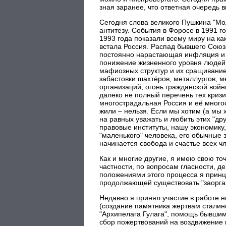
зная заранее, что ответная очередь в
Сегодня слова великого Пушкина "Мо
антитезу. События в Форосе в 1991 г
1993 года показали всему миру на ка
встала Россия. Распад бывшего Союз
постоянно нарастающая инфляция и 
понижение жизненного уровня людей
мафиозных структур и их сращивание
забастовки шахтёров, металлургов, м
организаций, огонь гражданской войн
далеко не полный перечень тех криз
многострадальная Россия и её много
жили – нельзя. Если мы хотим (а мы 
на равных уважать и любить этих "др
правовые институты, нашу экономику
"маленького" человека, его обычные 
начинается свобода и счастье всех ч
Как и многие другие, я имею свою то
частности, по вопросам гласности, д
положениями этого процесса я принц
продолжающей существовать "заорган
Недавно я принял участие в работе 
(создание памятника жертвам сталинс
"Архипелага Гулага", помощь бывши
сбор пожертвований на воздвижение м