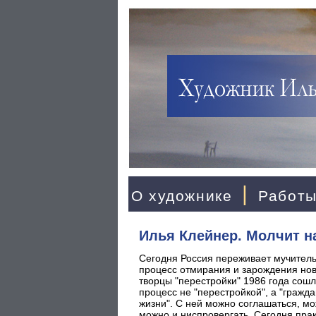
|
О художнике
Работ
Илья Клейнер. Молчит н
Сегодня Россия переживает мучитель
процесс отмирания и зарождения но
творцы "перестройки" 1986 года сошл
процесс не "перестройкой", а "гражд
жизни". С ней можно соглашаться, мо
можно и ниспровергать. Сегодня прак