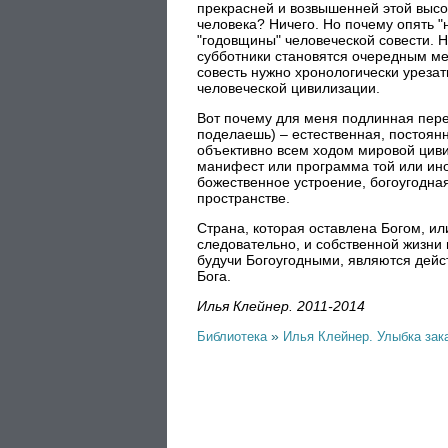
прекрасней и возвышенней этой высо
человека? Ничего. Но почему опять "
"годовщины" человеческой совести. 
субботники становятся очередным м
совесть нужно хронологически урезат
человеческой цивилизации.
Вот почему для меня подлинная пере
поделаешь) – естественная, постоян
объективно всем ходом мировой циви
манифест или программа той или иной
божественное устроение, богоугодна
пространстве.
Страна, которая оставлена Богом, ил
следовательно, и собственной жизни 
будучи Богоугодными, являются дейс
Бога.
Илья Клейнер. 2011-2014
»
Библиотека
Илья Клейнер. Улыбка зак