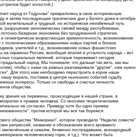
ыстрелов будет холостой.)
лчит народ от Годунова" превратились в свою историческую
оду и затем последующие трагические дни у Белого дома в октябре
кой мучительный и трудный, но исторически неизбежный путь
а, разрушение экономических связей между республиками,
лоточно-базарная экономика без продуманной стратегии,
 и геометрически возрастающая криминогенность, возникновение
 с политическими образованиями новых партий и блоков,
едиков, учителей и т.д., возникновение новых фашистских
ы на окраинах России, всеобщая апатия и усталость народа – вот
исных социальных явлений, которые переживает сегодня
страдальный народ. Мы понимали, что дальше так жить, как мы
хотим), чтобы с нами на равных разговаривали "другие", нам нужно
угих". Для этого нам необходимо перестроить в корне наши
, нашу мораль, поставив в центре нынешних событий судьбу
земные интересы. Только со свободы и счастья личности
ленов общества.
чку зрения на перемены, происходящие в нашей стране, в
емократии и правам человека. Со многими теоретическими
ипиально не согласен. Приведу хотя бы один пример
изованности", против которой мы все так боремся.
нового общества "Мемориал", которое проводило "Неделю совести"
ких репрессий, название и обозначение всего кровавого
м заключённым и семьям, безвинно пострадавшим, всенародный
емориала человеческому горю, и т.д.). Что может быть