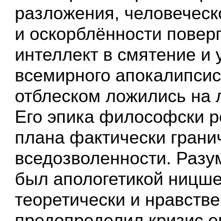
разложения, человеческ
и оскорблённости повер
интеллект в смятение и 
всемирного апокалипси
отблеском ложились на л
Его эпика философски р
плана фактически грани
вседозволенности. Разу
был апологетикой ницше
теоретически и нравств
предопределил кризис е