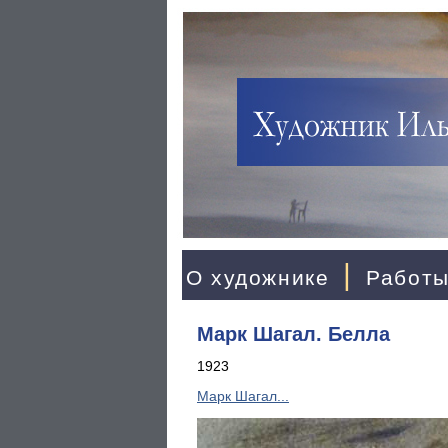
|
О художнике
Работ
Марк Шагал. Белла
1923
Марк Шагал...