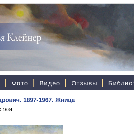
|
|
|
|
ы
Фото
Видео
Отзывы
Библио
рович. 1897-1967. Жница
Ж-1634