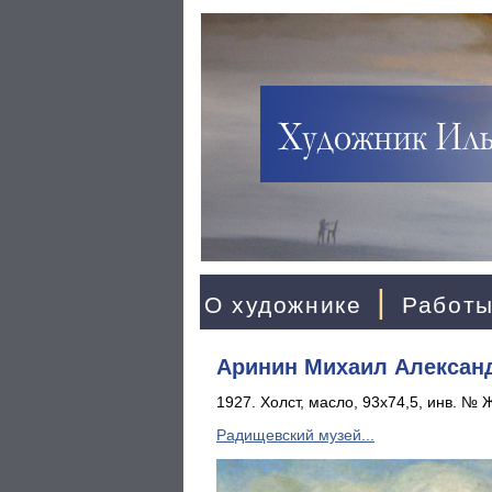
|
О художнике
Работ
Аринин Михаил Александ
1927. Холст, масло, 93x74,5, инв. № 
Радищевский музей...