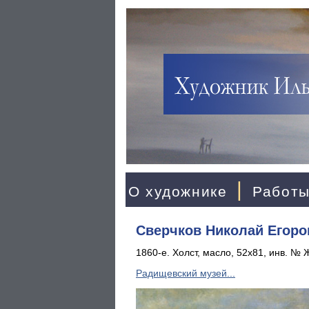
|
О художнике
Работ
Сверчков Николай Егоро
1860-е. Холст, масло, 52x81, инв. № 
Радищевский музей...