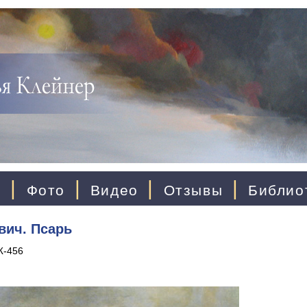
|
|
|
|
ы
Фото
Видео
Отзывы
Библио
вич. Псарь
Ж-456