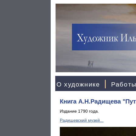
|
О художнике
Работ
Книга А.Н.Радищева "Пут
Издание 1790 года.
Радищевский музей...