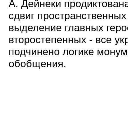
А. Дейнеки продиктована
сдвиг пространственных
выделение главных геро
второстепенных - все ук
подчинено логике монум
обобщения.