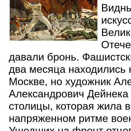
Видн
искус
Велик
Отече
давали бронь. Фашистск
два месяца находились 
Москве, но художник Ал
Александрович Дейнека 
столицы, которая жила в
напряженном ритме воен
Ушедших на фронт отцов