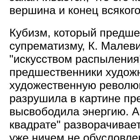
вершина и конец всякого
Кубизм, который предше
супрематизму, К. Малев
"искусством распыления"
предшественники худож
художественную револю
разрушила в картине пр
высвободила энергию. А
квадрате" разворачивае
уже ничем не обусловле