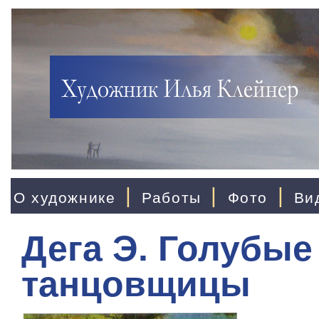
|
|
|
О художнике
Работы
Фото
Ви
Дега Э. Голубые
танцовщицы