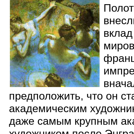
Полот
внесл
вклад
миров
франц
импре
внача
предположить, что он ст
академическим художник
даже самым крупным ак
художником после Энгра