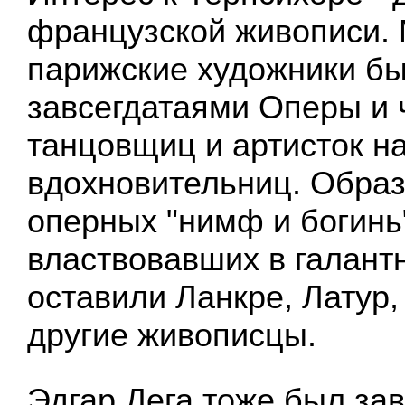
французской живописи.
парижские художники б
завсегдатаями Оперы и 
танцовщиц и артисток н
вдохновительниц. Обра
оперных "нимф и богинь
властвовавших в галантн
оставили Ланкре, Латур,
другие живописцы.
Эдгар Дега тоже был за