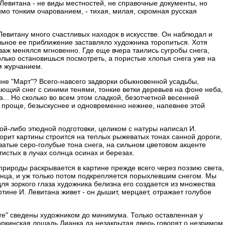
. Левитана - не виды местностей, не справочные документы, но
мо тонким очарованием, - тихая, милая, скромная русская
Левитану много счастливых находок в искусстве. Он наблюдал и
льное ее приближение заставляло художника торопиться. Хотя
заж менялся мгновенно. Где еще вчера таились сугробы снега,
олько остановишься посмотреть, а пористые хлопья снега уже на
м журчанием.
ине "Март"? Всего-навсего задворки обыкновенной усадьбы,
ющий снег с синими тенями, тонкие ветки деревьев на фоне неба,
... Но сколько во всем этом сладкой, безотчетной весенней
ь проще, безыскуснее и одновременно нежнее, напевнее этой
кой-либо этюдной подготовки, целиком с натуры написал И.
орит картины строится на теплых рыжеватых тонах санной дороги,
ватые серо-голубые тона снега, на сильном цветовом акценте
истых в лучах солнца осинах и березах.
рироды раскрывается в картине прежде всего через поэзию света,
лнца, и уж только потом подкрепляется порыхлевшим снегом. Мы
для зоркого глаза художника белизна его создается из множества
ртине И. Левитана живет - он дышит, мерцает, отражает голубое
е" сведены художником до минимума. Только оставленная у
оркинская лошадь Дианка да незакрытая дверь говорят о незримом