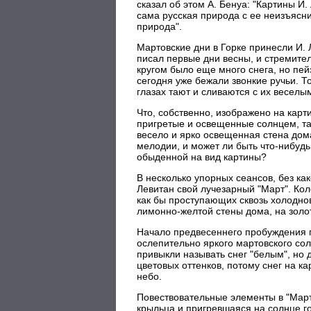
сказал об этом А. Бенуа: "Картины И
сама русская природа с ее неизъясни
природа".
Мартовские дни в Горке принесли И. 
писал первые дни весны, и стремите
кругом было еще много снега, но пей
сегодня уже бежали звонкие ручьи. Т
глазах тают и сливаются с их веселы
Что, собственно, изображено на карт
пригретые и освещенные солнцем, та
весело и ярко освещенная стена дома
мелодии, и может ли быть что-нибуд
обыденной на вид картины?
В несколько упорных сеансов, без ка
Левитан свой лучезарный "Март". Кол
как бы проступающих сквозь холодно
лимонно-желтой стены дома, на золот
Начало предвесеннего пробуждения п
ослепительно яркого мартовского со
привыкли называть снег "белым", но 
цветовых оттенков, потому снег на ка
небо.
Повествовательные элементы в "Март
крыльца и пригревшаяся на солнце г