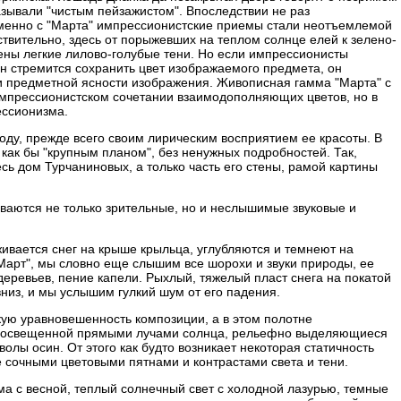
азывали "чистым пейзажистом". Впоследствии не раз
именно с "Марта" импрессионистские приемы стали неотъемлемой
твительно, здесь от порыжевших на теплом солнце елей к зелено-
ны легкие лилово-голубые тени. Но если импрессионисты
тан стремится сохранить цвет изображаемого предмета, он
ии предметной ясности изображения. Живописная гамма "Марта" с
импрессионистском сочетании взаимодополняющих цветов, но в
ессионизма.
оду, прежде всего своим лирическим восприятием ее красоты. В
как бы "крупным планом", без ненужных подробностей. Так,
сь дом Турчаниновых, а только часть его стены, рамой картины
ваются не только зрительные, но и неслышимые звуковые и
живается снег на крыше крыльца, углубляются и темнеют на
 "Март", мы словно еще слышим все шорохи и звуки природы, ее
еревьев, пение капели. Рыхлый, тяжелый пласт снега на покатой
вниз, и мы услышим гулкий шум от его падения.
кую уравновешенность композиции, а в этом полотне
, освещенной прямыми лучами солнца, рельефно выделяющиеся
олы осин. От этого как будто возникает некоторая статичность
е сочными цветовыми пятнами и контрастами света и тени.
има с весной, теплый солнечный свет с холодной лазурью, темные