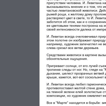
присутствии человека. И. Левитана н
высказывалось мнение и о том, что 
частью левитановской живописи. Дейс
рыжей роще, к желтому дому проложе
растворяют цвет в свете, то И. Леви
заботится об этом, как и о сохранен
ее цветовыми тенями построена на 
своей интенсивности далека от импр
И. Левитан всегда очеловечивал прир
этом полотне он изображает природу 
например, художник запечатлел не ве
слева срезал все ветви деревьев.
Средствами живописи в картине вызы
обонятельные ощущения.
Пригревает солнце, от его лучей съе
тропинке следы от ног. Но, глядя на
дыхание, шелест прозрачных ветвей д
крыше, кажется, вот-вот соскользнет 
И. Левитан всегда любил гармоничес
противопоставил желтой стене дома
на темной зелени елей золотистые ств
композиции, но художник оживляет е
Все в "Марте" находится в борьбе: з