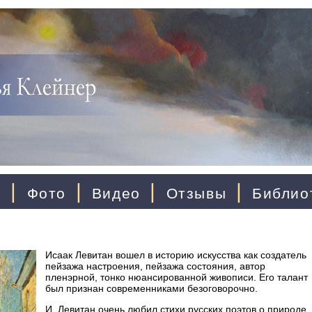
|
|
|
|
ы
Фото
Видео
Отзывы
Библио
Исаак Левитан вошел в историю искусства как создатель
пейзажа настроения, пейзажа состояния, автор
пленэрной, тонко нюансированной живописи. Его талант
был признан современниками безоговорочно.
И. Левитан очень любил стихи русских поэтов о природе,