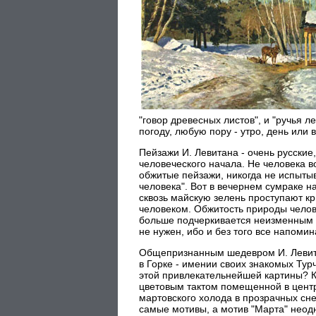
"говор древесных листов", и "ручья 
погоду, любую пору - утро, день или 
Пейзажи И. Левитана - очень русские
человеческого начала. Не человека 
обжитые пейзажи, никогда не испытыв
человека". Вот в вечернем сумраке н
сквозь майскую зелень проступают к
человеком. Обжитость природы челове
больше подчеркивается неизменным от
не нужен, ибо и без того все напомин
Общепризнанным шедевром И. Левитан
в Горке - имении своих знакомых Ту
этой привлекательнейшей картины? К
цветовым тактом помещенной в центр 
мартовского холода в прозрачных сн
самые мотивы, а мотив "Марта" неод