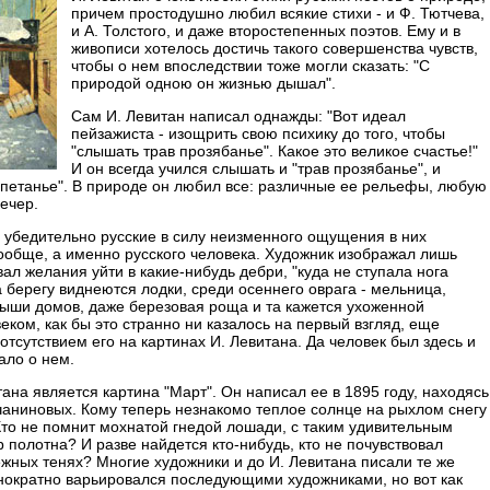
причем простодушно любил всякие стихи - и Ф. Тютчева,
и А. Толстого, и даже второстепенных поэтов. Ему и в
живописи хотелось достичь такого совершенства чувств,
чтобы о нем впоследствии тоже могли сказать: "С
природой одною он жизнью дышал".
Сам И. Левитан написал однажды: "Вот идеал
пейзажиста - изощрить свою психику до того, чтобы
"слышать трав прозябанье". Какое это великое счастье!"
И он всегда учился слышать и "трав прозябанье", и
лепетанье". В природе он любил все: различные ее рельефы, любую
вечер.
, убедительно русские в силу неизменного ощущения в них
вообще, а именно русского человека. Художник изображал лишь
ал желания уйти в какие-нибудь дебри, "куда не ступала нога
а берегу виднеются лодки, среди осеннего оврага - мельница,
рыши домов, даже березовая роща и та кажется ухоженной
ком, как бы это странно ни казалось на первый взгляд, еще
сутствием его на картинах И. Левитана. Да человек был здесь и
ало о нем.
а является картина "Март". Он написал ее в 1895 году, находясь
рчаниновых. Кому теперь незнакомо теплое солнце на рыхлом снегу
то не помнит мохнатой гнедой лошади, с таким удивительным
полотна? И разве найдется кто-нибудь, кто не почувствовал
ежных тенях? Многие художники и до И. Левитана писали те же
нократно варьировался последующими художниками, но вот как