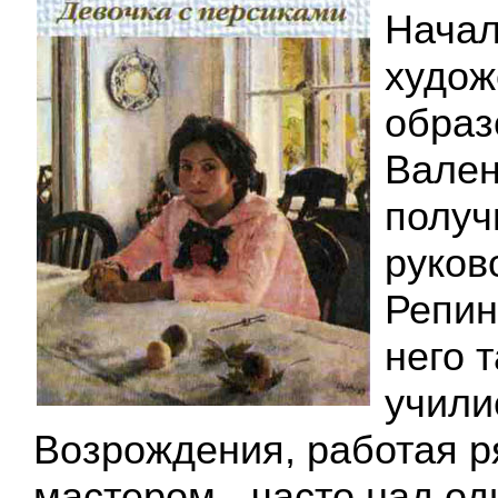
Нача
худож
образ
Вален
получ
руков
Репин
него т
учили
Возрождения, работая р
мастером - часто над о