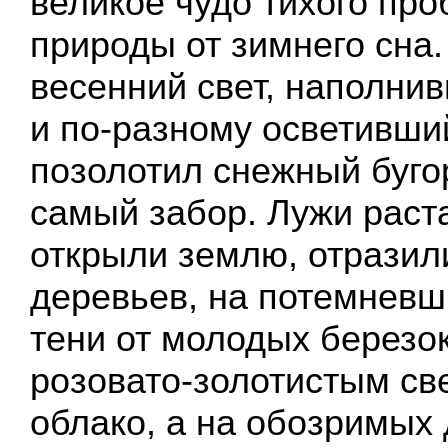
великое чудо тихого пр
природы от зимнего сна
весенний свет, наполни
и по-разному осветивший
позолотил снежный бугор
самый забор. Лужи раст
открыли землю, отразил
деревьев, на потемневш
тени от молодых березо
розовато-золотистым св
облако, а на обозримых