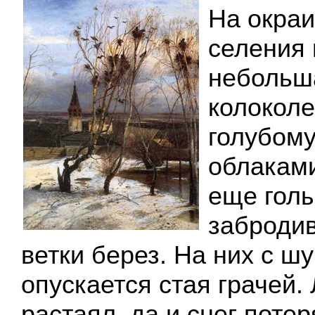
На окраи
селения
небольш
колоколе
голубому
облаками
еще голы
заброди
ветки берез. На них с ш
опускается стая грачей.
растаял, да и снег поте