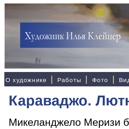
|
|
|
О художнике
Работы
Фото
Ви
Караваджо. Лют
Микеланджело Меризи б