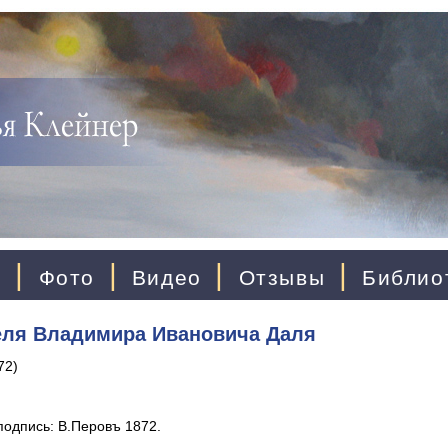
|
|
|
|
ы
Фото
Видео
Отзывы
Библио
теля Владимира Ивановича Даля
72)
 подпись: В.Перовъ 1872.