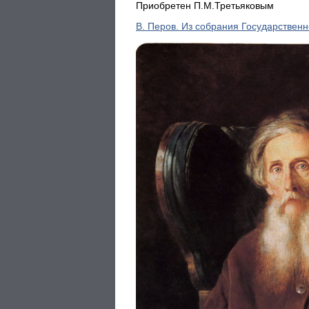
Приобретен П.М.Третьяковым
В. Перов. Из собрания Государственн