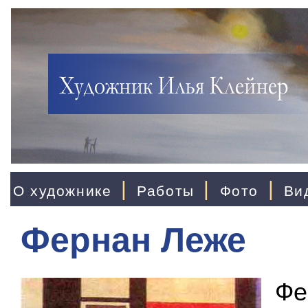
|
|
|
О художнике
Работы
Фото
Ви
Фернан Леже
Фе