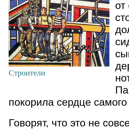
от
ст
до
си
сы
де
Строители
но
Па
покорила сердце самого
Говорят, что это не совс