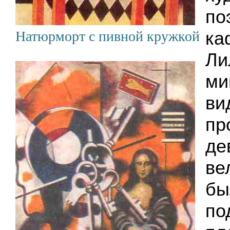
по
ка
Натюрморт с пивной кружкой
Ли
ми
ви
пр
де
ве
бы
по