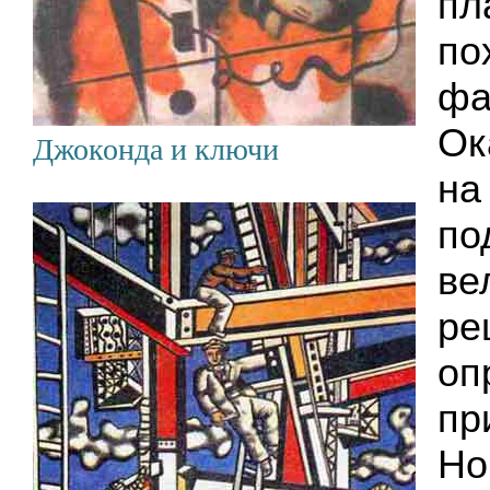
пл
по
фа
Ок
Джоконда и ключи
на
по
ве
ре
оп
пр
Но