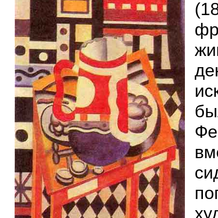
(1
фр
жи
де
ис
бы
Фе
вм
си
по
ху