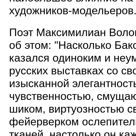
художников-модельеров
Поэт Максимилиан Воло
об этом: "Насколько Бак
казался одиноким и неу
русских выставках со св
изысканной элегантност
чувственностью, смуща
шиком, виртуозностью св
фейерверком ослепител
тканей, настолько он ка