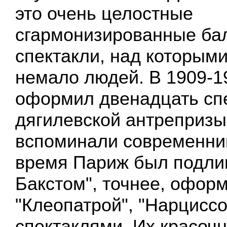
это очень целостные
сгармонизированные ба
спектакли, над которым
немало людей. В 1909-1
оформил двенадцать сп
дягилевской антрепризы
вспоминали современник
время Париж был подли
Бакстом", точнее, офо
"Клеопатрой", "Нарциссо
спектаклями. Их красоч