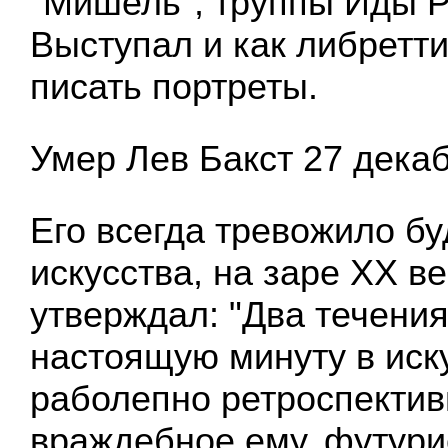
"Мишель", труппы Иды 
Выступал и как либретт
писать портреты.
Умер Лев Бакст 27 декаб
Его всегда тревожило б
искусства, на заре XX ве
утверждал: "Два течения
настоящую минуту в иску
раболепно ретроспективн
враждебное ему, футури