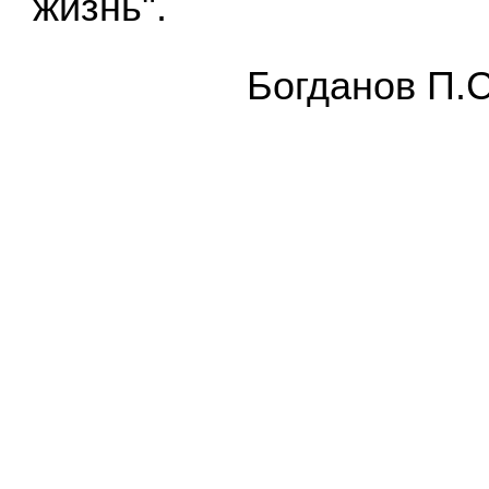
жизнь".
Бoгдaнoв П.С