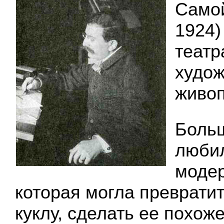
Самой
1924)
теат
худож
живоп
Больш
любил
модер
которая могла преврати
куклу, сделать ее похо