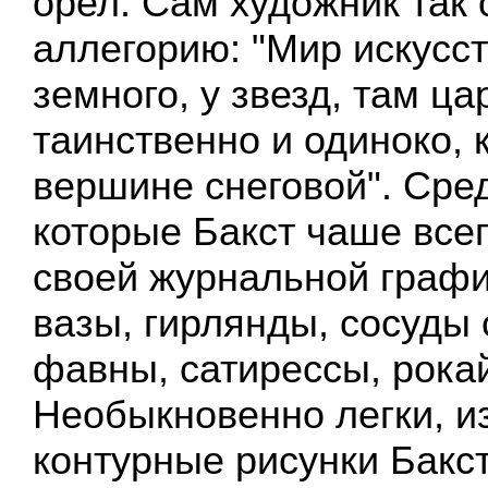
орел. Сам художник так 
аллегорию: "Мир искусс
земного, у звезд, там ц
таинственно и одиноко, 
вершине снеговой". Сре
которые Бакст чаше все
своей журнальной графи
вазы, гирлянды, сосуды
фавны, сатирессы, рока
Необыкновенно легки, 
контурные рисунки Бакст