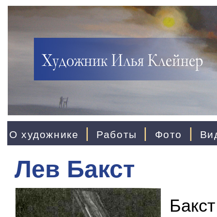
|
|
|
О художнике
Работы
Фото
Ви
Лев Бакст
Бакст