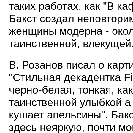
таких работах, как "В ка
Бакст создал неповтори
женщины модерна - око
таинственной, влекущей
В. Розанов писал о карт
"Стильная декадентка Fin
черно-белая, тонкая, как
таинственной улыбкой а
кушает апельсины". Бак
здесь неяркую, почти м