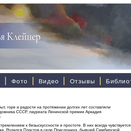
|
|
|
|
ы
Фото
Видео
Отзывы
Библио
быт, горе и радости на протяжении долгих лет составляли
удожника СССР, лауреата Ленинской премии Аркадия
.
ремлением к безыскуссности и простоте. В них всегда чувствуется
ка. Родился Пластов в селе Прислониха, бывшей Симбирской