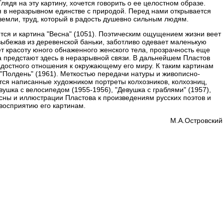
Глядя на эту картину, хочется говорить о ее целостном образе.
в неразрывном единстве с природой. Перед нами открывается
земли, труд, который в радость душевно сильным людям.
тся и картина "Весна" (1051). Поэтическим ощущением жизни веет
выбежав из деревенской баньки, заботливо одевает маленькую
т красоту юного обнаженного женского тела, прозрачность еще
а предстают здесь в неразрывной связи. В дальнейшем Пластов
адостного отношения к окружающему его миру. К таким картинам
и "Полдень" (1961). Меткостью передачи натуры и живописно-
тся написанные художником портреты колхозников, колхозниц,
вушка с велосипедом (1955-1956), "Девушка с граблями" (1957),
есны и иллюстрации Пластова к произведениям русских поэтов и
восприятию его картинам.
М.А.Ocтpoвский