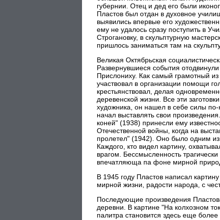
губернии. Отец и дед его были икон
Пластов был отдан в духовное учили
выявились впервые его художественны
ему не удалось сразу поступить в Уч
Строгановку, в скульптурную мастерс
пришлось заниматься там на скульпт
Великая Октябрьская социалистическ
Развернувшиеся события отодвинули
Прислониху. Как самый грамотный из 
участвовал в организации помощи го
крестьянствовал, делая одновременно
деревенской жизни. Все эти заготовк
художника, он нашел в себе силы по-
начал выставлять свои произведения.
коней" (1938) принесли ему известно
Отечественной войны, когда на выста
пролетел" (1942). Оно было одним из
Каждого, кто видел картину, охватыв
врагом. Бессмысленность трагически
впечатляюща па фоне мирной природы,
В 1945 году Пластов написал картину
мирной жизни, радости народа, с че
Последующие произведения Пластов
деревни. В картине "На колхозном ток
палитра становится здесь еще более