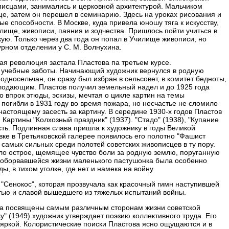
описцами, занимались и церковной архитектурой. Мальчиком
ще, затем он перешел в семинарию. Здесь на уроках рисования и
е способности. В Москве, куда привела юношу тяга к искусству,
илище, живописи, паяния и зодчества. Пришлось пойти учиться в
кую. Только через два года он попал в Училище живописи, но
урном отделении у С. М. Волнухина.
ая революция застала Пластова па третьем курсе.
 учебные заботы. Начинающий художник вернулся в родную
односельчан, он сразу был избран в сельсовет, в комитет бедноты,
лодающим. Пластов получил земельный надел и до 1925 года
 впрок этюды, эскизы, мечтая о цикле картин на темы
и погибли в 1931 году во время пожара, но несчастье не сломило
настоящему засесть за картину. В середине 1930-х годов Пластов
 Картины "Колхозный праздник" (1937). "Стадо" (1938), "Купание
сть. Подлинная слава пришла к художнику в годы Великой
вке в Третьяковской галерее появилось его полотно "Фашист
 самых сильных среди полотей советских живописцев в ту пору.
ало острое, щемящее чувство боли за родную землю, поруганную
 оборвавшейся жизни маленького пастушонка была особенно
 в тихом уголке, где нет и намека на войну.
 "Сенокос", которая прозвучала как красочный гимн наступившей
стью и славой вышедшего из тяжелых испытаний войны.
а посвящены самым различным сторонам жизни советской
у" (1949) художник утверждает поэзию коллективного труда. Его
 яркой. Колористические поиски Пластова ясно ощущаются и в