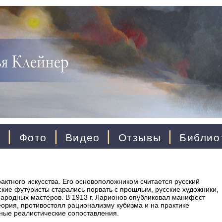
|
|
|
|
ы
Фото
Видео
Отзывы
Библио
рактного искусства. Его основоположником считается русский
кие футуристы старались порвать с прошлым, русские художники,
народных мастеров. В 1913 г. Ларионов опубликовал манифест
теория, противостоял рационализму кубизма и на практике
ные реалистические сопоставления.