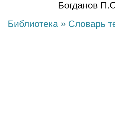
Бoгдaнoв П.С
Библиотека
»
Словарь т