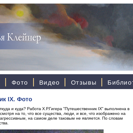
|
|
|
|
ы
Фото
Видео
Отзывы
Библио
ик IX. Фото
ткуда и куда? Работа Х.Р.Гигера "Путешественник IX" выполнена в
мотря на то, что все существа, люди, и все, что изображено на
 агрессивным, на самом деле таковым не является. По словам
ства.