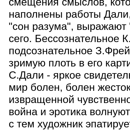
смещения смыслов, кот
наполнены работы Дали
"сон разума", выражают
сего. Бессознательное К
подсознательное З.Фре
зримую плоть в его карт
С.Дали - яркое свидетел
мир болен, болен жесто
извращенной чувственн
война и эротика волную
с тем художник эпатируе