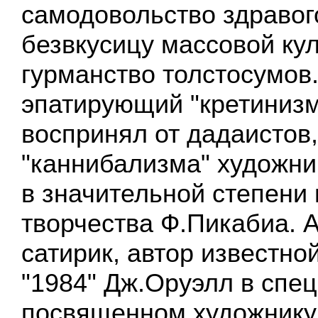
самодовольство здравог
безвкусицу массовой ку
гурманство толстосумов.
эпатирующий "кретинизм
воспринял от дадаистов
"каннибализма" художни
в значительной степени
творчества Ф.Пикабиа. 
сатирик, автор известно
"1984" Дж.Оруэлл в спе
посвященном художнику,