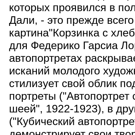
которых проявился в по
Дали, - это прежде всего
картина"Корзинка с хле
для Федерико Гарсиа Лор
автопортретах раскрыва
исканий молодого худож
стилизует свой облик п
портреты ("Автопортрет
шеей", 1922-1923), в др
("Кубический автопортрет
демонстрирует свои тво