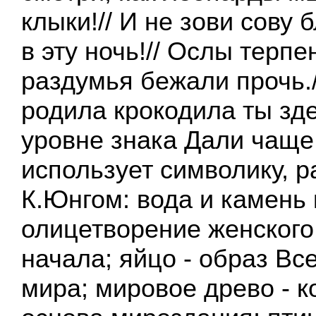
клыки!// И не зови сову 
в эту ночь!// Ослы терп
раздумья бежали прочь.
родила крокодила ты зде
уровне знака Дали чаще
использует символику, 
К.Юнгом: вода и камень 
олицетворение женского
начала; яйцо - образ Вс
мира; мировое древо - к