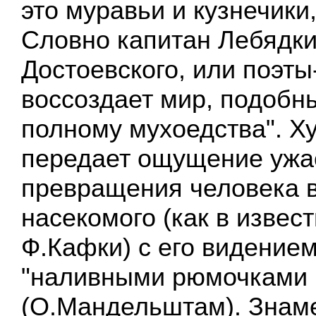
это муравьи и кузнечики
Словно капитан Лебядкин
Достоевского, или поэт
воссоздает мир, подобны
полному мухоедства". Х
передает ощущение ужас
превращения человека в
насекомого (как в извес
Ф.Кафки) с его видение
"наливными рюмочками 
(О.Мандельштам). Знаме