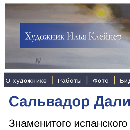
|
|
|
О художнике
Работы
Фото
Ви
Сальвадор Дал
Знаменитого испанского