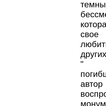
тем
бесс
кото
свое
люби
други
" Р
поги
авт
восп
монум