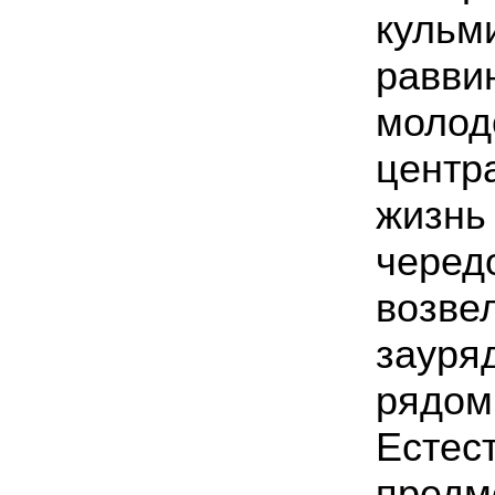
кульм
равви
молод
центр
жизн
чер
возв
заур
рядом
Естес
предм