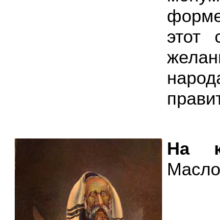
форме
этот 
желан
нар
прави
На к
Масло,