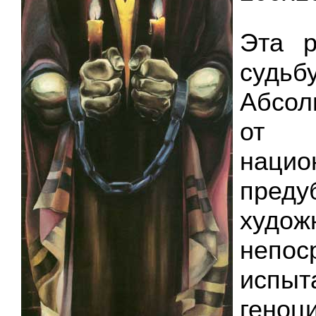
Эта р
суд
Абсол
от
нацио
преду
худо
непос
испы
ген