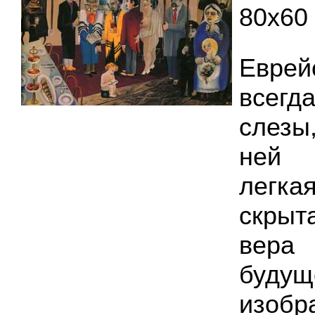
80х60
Еврей
всегд
слезы
ней 
легка
скры
вер
буду
изоб