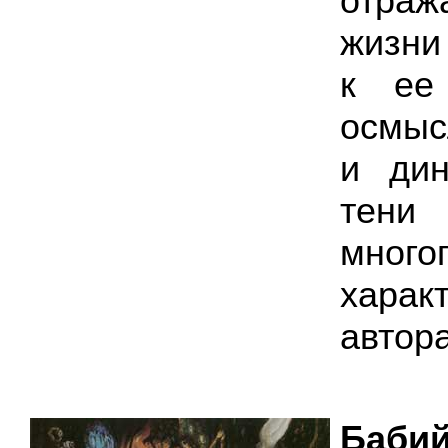
отраж
жизни
к ее
осмыс
и дин
тени
много
харак
автора
Баби