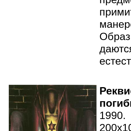
прими
мане
Обра
даютс
естест
Ре
поги
1990.
200х1