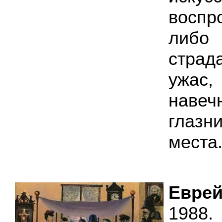
воспр
либо 
стра
ужас,
нав
глазни
места
Еврей
1988.