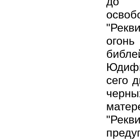
до с
освоб
"Рекв
ого
библе
Юдифь
сего 
черны
матер
"Ре
преду