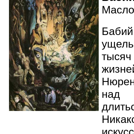
Масло,
Бабий
ущел
тыся
жизне
Нюрен
над 
длитьс
Ник
искус