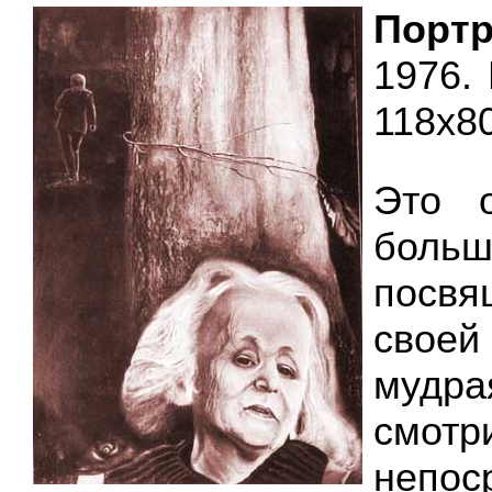
Порт
1976. 
118х8
Это 
боль
посвя
своей
муд
смотр
непос