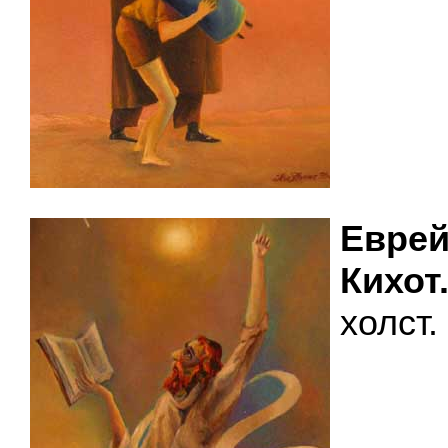
Евр
Кихот
холст.