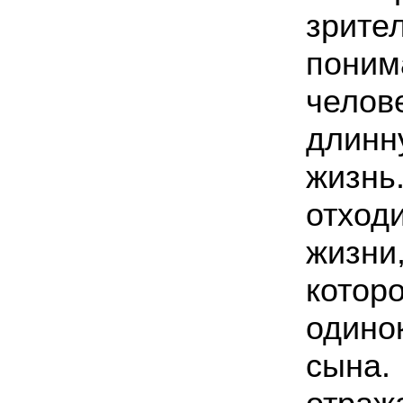
зри
поним
чел
длин
жизн
отход
жиз
котор
один
сын