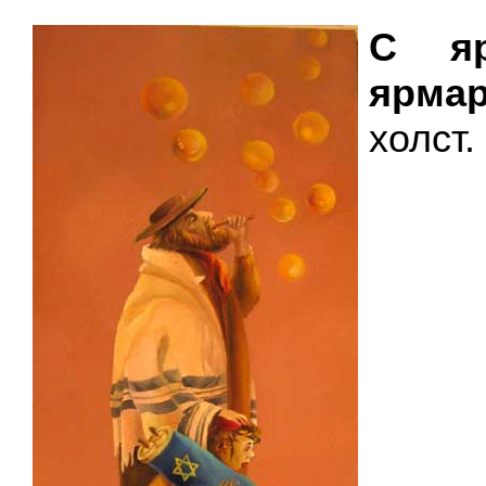
С я
ярмар
холст.