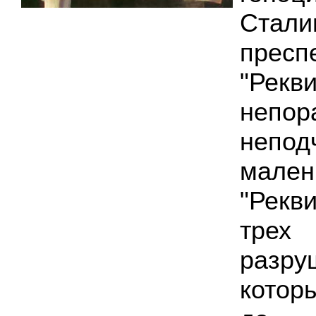
Ста
пресп
"Рек
непо
непод
мален
"Рекв
тре
разру
котор