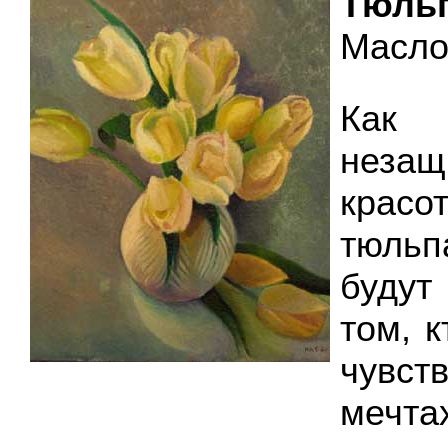
Тюль
Масло,
Ка
незащ
красо
тюль
будут
том, к
чувст
мечта