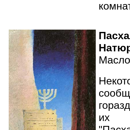
комнат
Пасх
Натюр
Масло,
Некот
сообщ
гораз
их 
"Пасх