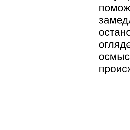
помо
зам
остан
огляд
осмыс
проис