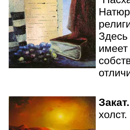
Натюр
религ
Здесь
им
собст
отлич
Закат.
холст.