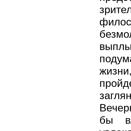
зр
фило
безм
выпл
поду
жизни
прой
заглян
Вечер
бы в