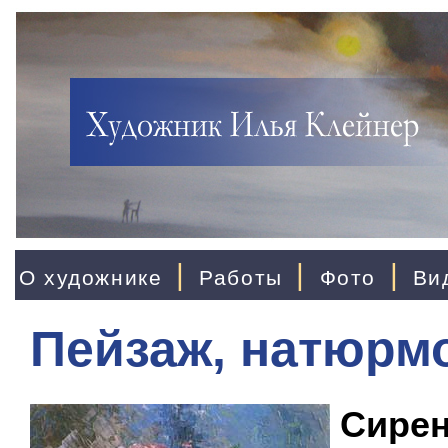
|
|
|
О художнике
Работы
Фото
Ви
Пейзаж, натюрм
Сирен