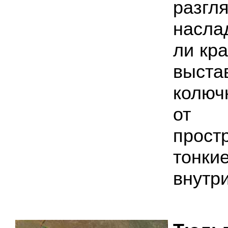
разгл
насла
ли кр
выст
колюч
от 
прос
тонк
внутри