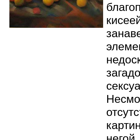
благ
кис
зана
элеме
недос
загадо
сексу
Нес
отсут
карт
негой