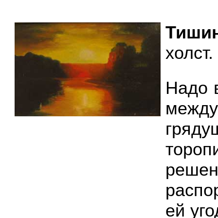
Тишин
холст.
Надо 
межд
гря
тороп
решен
распо
ей уго