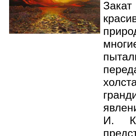
Закат
краси
приро
мног
пытал
пере
холст
гранд
явлен
И. К
пред