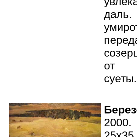
увлек
дал
умиро
перед
созер
от п
суеты.
Бере
2000.
25х35