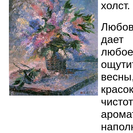
холст.
Любов
дает 
любо
ощут
весны
крас
чисто
арома
нап