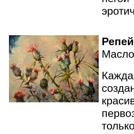
эротич
Репей
Масло,
Каж
созда
крас
перво
тол