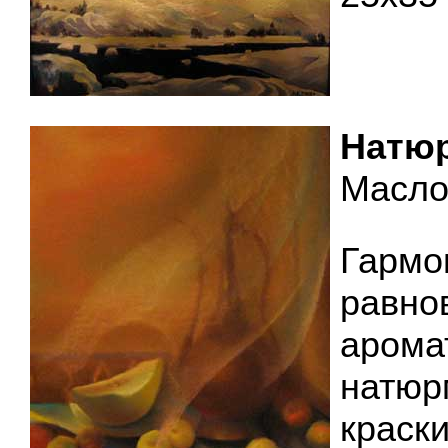
Натюр
Масло,
Га
равно
аром
натю
краски