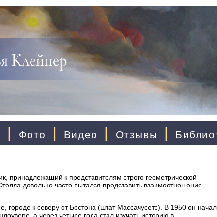
|
|
|
|
ы
Фото
Видео
Отзывы
Библио
ик, принадлежащий к представителям строго геометрической
 Стелла довольно часто пытался представить взаимоотношение
е, городе к северу от Бостона (штат Массачусетс). В 1950 он начал
доувере, а через четыре года стал изучать историю в