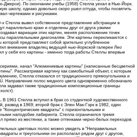
ю-Джерси). По окончании учебы (1958) Стелла уехал в Нью-Йорк.
кую школу, однако довольно скоро ушел оттуда, чтобы посвятить
ывал чертежами и рисунками.
0-х Стелла вывел собственное представление абстракции в
ут параллельно краю и отделены друг от друга узкими
создавал вариации этих картин, меняя расположение точек
осы параллельными диагоналям. Эти картины перекликаются с
 которой представляют собой зрительно углубленное
атил внимание владелец ведущей нью-йоркской галереи Лео
ил у себя его картины - именно тогда работы Стеллы впервые
 сериями, начал "Алюминиевые картины" (написанные бесцветной
тины". Рассматривая картину как самобытный объект, с которым
зумению, Стелла отказался от традиционного прямоугольника и
и U. Направление полос медного цвета одновременно обозначало
лла задавал также традиционные композиционные границы
холст).
".
В 1961 Стелла вступил в брак со студенткой художественного
, развод в 1969; второй брак с Элен Мак-Гэрк в 1982, один
е "Концентрические квадраты" с горизонтальными и
ными наподобие лабиринта. Стелла ограничился тремя
л прямо из жестянки, а также оттенками черно-белых переходов.
лельных цветовых полос можно увидеть в "Неправильных
 квадраты и треугольники он располагал рядом друг с другом,