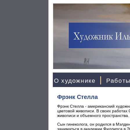
|
О художнике
Работ
Фрэнк Стелла
Фрэнк Стелла - американский художн
цветовой живописи. В своих работах
живописи и объемного пространства.
Сын гинеколога, он родился в Мэлден
заниматься в академии Филлипса в Эн