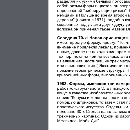
разделяя их узкими белыми полосами.
собой ритмы форм и цветов: он впер
пересечений "вибрирующие ритмы". 
немцами в Польше во время второй м
деревни" (начата в 1971): подобно ко
скошенных под углами друг к другу у
волокна он применял такие материалы,
Середина 70-х: Новая ориентация.
имеет простую формулировку: "То, что
внимание привлекли лекала, применя
новые, доселе не находившие приме
тех пор, пока на ней не возникала т
из алюминия, достигавшие трех метр
или вымерших птиц ("Экзотические пти
прежние геометрические структуры. П
криволинейных форм, выполненных из
1982: Формы, имеющие три измер
работ конструктивиста Эла Лисицког
конус в качестве изобразительных эл
серию "Конусы и колонны": если в пе
помощью штриховки, то затем стал п
пластического искусства. Отдельным 
половине 80-х Стелла начал занимат
трехмерных картинах. Одной из рабо
Мелвилла "Моби Дик".