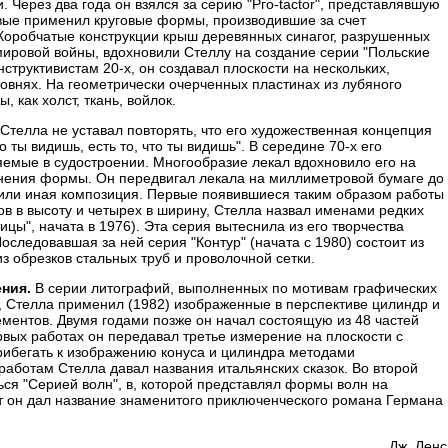
 Через два года он взялся за серию "Рго-tactor", представлявшую
вые применил круговые формы, производившие за счет
Коробчатые конструкции крыш деревянных синагог, разрушенных
ировой войны, вдохновили Стеллу на создание серии "Польские
нструктивистам 20-х, он создавал плоскости на нескольких,
ровнях. На геометрически очерченных пластинах из лубяного
 как холст, ткань, войлок.
Стелла не уставал повторять, что его художественная концепция
 ты видишь, есть то, что ты видишь". В середине 70-х его
емые в судостроении. Многообразие лекал вдохновило его на
нения формы. Он передвигал лекала на миллиметровой бумаге до
а или иная композиция. Первые появившиеся таким образом работы
ов в высоту и четырех в ширину, Стелла назвал именами редких
цы", начата в 1976). Эта серия вытеснила из его творчества
оследовавшая за ней серия "Контур" (начата с 1980) состоит из
 обрезков стальных труб и проволочной сетки.
ения.
В серии литографий, выполненных по мотивам графических
о, Стелла применил (1982) изображенные в перспективе цилиндр и
ементов. Двумя годами позже он начал состоящую из 48 частей
рвых работах он передавал третье измерение на плоскости с
рибегать к изображению конуса и цилиндра методами
работам Стелла давал названия итальянских сказок. Во второй
ься "Серией волн", в, которой представлял формы волн на
т он дал название знаменитого приключенческого романа Германа
Дж. Лeнc