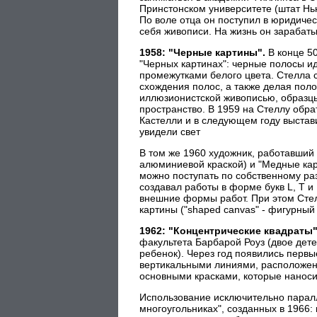
Принстонском университете (штат Нь
По воле отца он поступил в юридичес
себя живописи. На жизнь он зарабат
1958: "Черные картины".
В конце 5
"Черных картинах": черные полосы ид
промежутками белого цвета. Стелла 
схождения полос, а также делая пол
иллюзионистской живописью, образцы
пространство. В 1959 на Стеллу обр
Кастелли и в следующем году выстав
увидели свет
В том же 1960 художник, работавший
алюминиевой краской) и "Медные кар
можно поступать по собственному ра
создавал работы в форме букв L, Т 
внешние формы работ. При этом Сте
картины ("shaped canvas" - фигурный 
1962: "Концентрические квадраты
факультета Барбарой Роуз (двое детей
ребенок). Через год появились первы
вертикальными линиями, расположен
основными красками, которые наноси
Использование исключительно парал
многоугольниках", созданных в 1966: