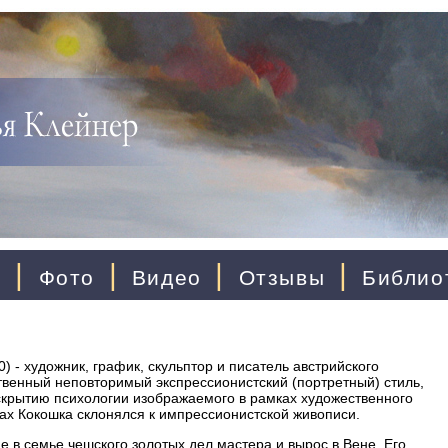
|
|
|
|
ы
Фото
Видео
Отзывы
Библио
) - художник, график, скульптор и писатель австрийского
венный неповторимый экспрессионистский (портретный) стиль,
крытию психологии изображаемого в рамках художественного
тах Кокошка склонялся к импрессионистской живописи.
 в семье чешского золотых дел мастера и вырос в Вене. Его