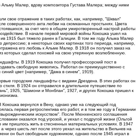
в Альму Малер, вдову композитора Густава Малера; между ними
и свое отражение в таких работах, как, например, "Шквал"
сле совершенного акта любви на скомканных простынях. Цвета
стоявшихся, за счет чего в общем умиротворенный настрой работы
воздействие. В начале первой мировой войны Кокошка ушел на
 ив 1915 был тяжело ранен в Галиции. В том же году Альма Малер
ую депрессию; в некоторых своих картинах того периода, например,
отражена его любовь к Альме Малер. В 1918 он получил заказ на
 из которых сделал похожей на свою утерянную возлюбленную.
андшафты. В 1919 Кокошка получил профессорский пост в
подавать свободную живопись. Работал он преимущественно с
синий цвет (например, "Дама в синем", 1919).
первые городские ландшафты с видами Дрездена. В этих работах он
о стиля. В 1924 он отправился в длительное путешествие по
ань", 1925, "Шамони и Монблан", 1927, и других Кокошка пришел к
сионизма.
3 Кокошка вернулся в Вену, однако уже на следующий год
оялась первая ретроспектива его работ, и в том же году в Германии
"вырожденческим искусством". После Мюнхенского соглашения
словакии оказался под угрозой, и уехал с подругой жизни (Ольгой
де им пришлось жить в стесненных материальных условиях. В 1947
а через шесть лет после этого уехал на жительство в Вильнев на
емени он был свободным художником, однако после 1945 играл в