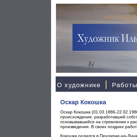
|
О художнике
Работ
Оскар Кокошка
Оскар Кокошка (01.03.1886-22.02.1980
происхождения, разработавший собст
основывавшийся на стремлении к рас
произведения. В своих поздних рабо
Кокошка родился в Пехларне-на-Дунае