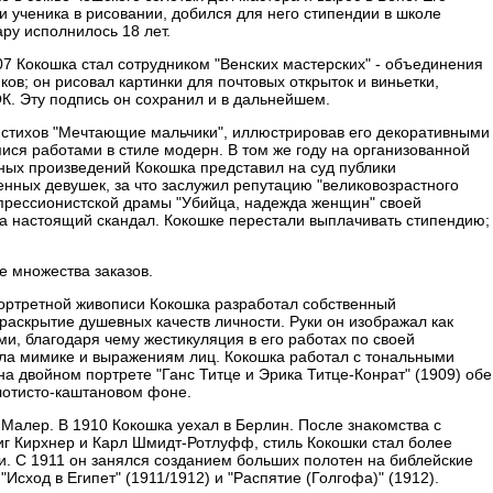
 ученика в рисовании, добился для него стипендии в школе
ару исполнилось 18 лет.
07 Кокошка стал сотрудником "Венских мастерских" - объединения
ов; он рисовал картинки для почтовых открыток и виньетки,
. Эту подпись он сохранил и в дальнейшем.
 стихов "Мечтающие мальчики", иллюстрировав его декоративными
я работами в стиле модерн. В том же году на организованной
ных произведений Кокошка представил на суд публики
ных девушек, за что заслужил репутацию "великовозрастного
кспрессионистской драмы "Убийца, надежда женщин" своей
а настоящий скандал. Кокошке перестали выплачивать стипендию;
 множества заказов.
портретной живописи Кокошка разработал собственный
раскрытие душевных качеств личности. Руки он изображал как
, благодаря чему жестикуляция в его работах по своей
ала мимике и выражениям лиц. Кокошка работал с тональными
 на двойном портрете "Ганс Титце и Эрика Титце-Конрат" (1909) обе
лотисто-каштановом фоне.
Малер. В 1910 Кокошка уехал в Берлин. После знакомства с
иг Кирхнер и Карл Шмидт-Ротлуфф, стиль Кокошки стал более
. С 1911 он занялся созданием больших полотен на библейские
Исход в Египет" (1911/1912) и "Распятие (Голгофа)" (1912).