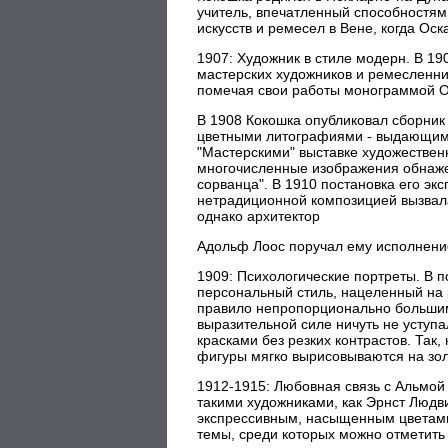
учитель, впечатленный способностями
искусств и ремесел в Вене, когда Оск
1907: Художник в стиле модерн. В 19
мастерских художников и ремесленник
помечая свои работы монограммой ОК
В 1908 Кокошка опубликовал сборник
цветными литографиями - выдающимис
"Мастерскими" выставке художествен
многочисленные изображения обнажен
сорванца". В 1910 постановка его э
нетрадиционной композицией вызвал
однако архитектор
Адольф Лоос поручал ему исполнение
1909: Психологические портреты. В 
персональный стиль, нацеленный на 
правило непропорционально большими
выразительной силе ничуть не уступ
красками без резких контрастов. Так,
фигуры мягко вырисовываются на зо
1912-1915: Любовная связь с Альмой 
такими художниками, как Эрнст Людв
экспрессивным, насыщенным цветами
темы, среди которых можно отметить "