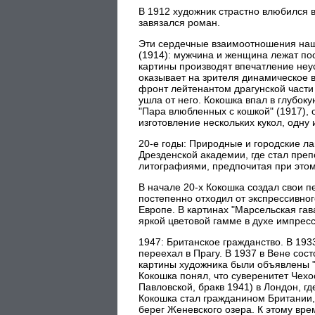
В 1912 художник страстно влюбился 
завязался роман.
Эти сердечные взаимоотношения нашл
(1914): мужчина и женщина лежат по
картины производят впечатление неу
оказывает на зрителя динамическое 
фронт лейтенантом драгунской части
ушла от него. Кокошка впал в глубок
"Пара влюбленных с кошкой" (1917), 
изготовление нескольких кукол, одну
20-е годы: Природные и городские л
Дрезденской академии, где стал пре
литографиями, предпочитая при этом 
В начале 20-х Кокошка создал свои 
постепенно отходил от экспрессивног
Европе. В картинах "Марсельская гав
яркой цветовой гамме в духе импрес
1947: Британское гражданство. В 193
переехал в Прагу. В 1937 в Вене сост
картины художника были объявлены 
Кокошка понял, что суверенитет Чехо
Павловской, бракв 1941) в Лондон, г
Кокошка стал гражданином Британии, 
берег Женевского озера. К этому вр