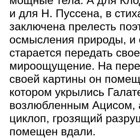
мощные тела. А для Кло
и для Н. Пуссена, в сти
заключена прелесть поэ
осмысления природы, и 
старается передать сво
мироощущение. На пере
своей картины он помещ
котором укрылись Галат
возлюбленным Ацисом, 
циклоп, грозящий разруш
помещен вдали.