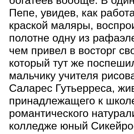
богатеев вообще. В оди
Пепе, увидев, как рабо
краской маляры, воспро
полотне одну из рафаэл
чем привел в восторг сво
который тут же поспеши
мальчику учителя рисов
Саларес Гутьерреса, жи
принадлежащего к школ
романтического натурал
колледже юный Сикейро