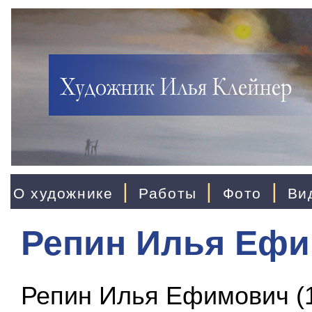
|
|
|
О художнике
Работы
Фото
Ви
Репин Илья Еф
Репин Илья Ефимович (1