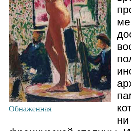
пр
ме
до
во
по
ин
ар
па
ко
Обнаженная
ни