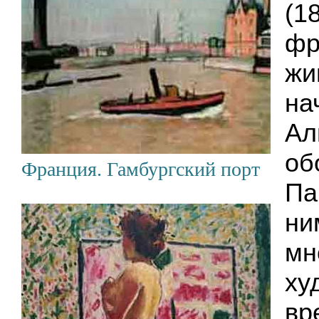
(1
фр
жи
на
Ал
об
Франция. Гамбургский порт
Па
ни
мн
ху
вр